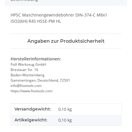
HPSC Maschinengewindebohrer DIN-374-C M8x1
ISO2(6H) R45 HSSE-PM HL
Angaben zur Produktsicherheit
Herstellerinformationen:
FixX Werkzeug GmbH
Breslauer Str. 16
Baden-Württemberg
Gammertingen, Deutschland, 72501
info@fixxtools.com
https://www.fixxtools.com
Produkteigenschaft
Wert
Versandgewicht:
0,10 kg
Artikelgewicht:
0,10
kg