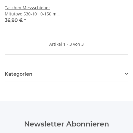
Taschen Messschieber
Mitutoyo 530-101 0-150 mm,
Ablesung 0,05 mm NEU &
36,90 €
*
OVP
Artikel 1 - 3 von 3
Kategorien
Newsletter Abonnieren