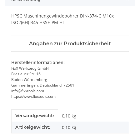
HPSC Maschinengewindebohrer DIN-374-C M10x1
ISO2(6H) R45 HSSE-PM HL
Angaben zur Produktsicherheit
Herstellerinformationen:
FixX Werkzeug GmbH
Breslauer Str. 16
Baden-Württemberg
Gammertingen, Deutschland, 72501
info@fixxtools.com
https://www.fixxtools.com
Produkteigenschaft
Wert
Versandgewicht:
0,10 kg
Artikelgewicht:
0,10
kg