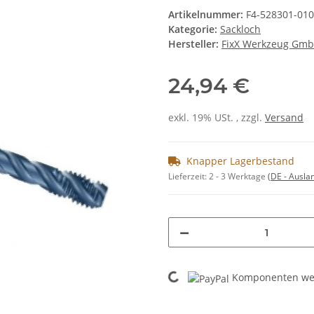
Artikelnummer:
F4-528301-01
Kategorie:
Sackloch
Hersteller:
FixX Werkzeug Gm
24,94 €
exkl. 19% USt. , zzgl.
Versand
Knapper Lagerbestand
Lieferzeit:
2 - 3 Werktage
(DE - Ausla
Loading...
Komponenten wer