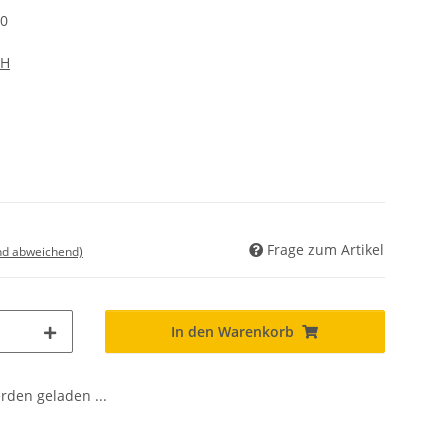
00
bH
Frage zum Artikel
nd abweichend)
In den Warenkorb
den geladen ...