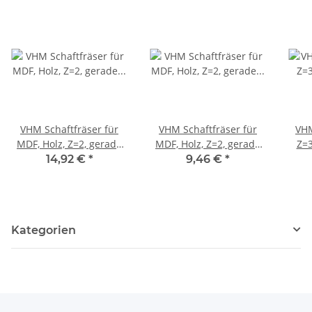
VHM Schaftfräser für
VHM Schaftfräser für
VHM
MDF, Holz, Z=2, gerade
MDF, Holz, Z=2, gerade
Z=3
genutet Ø 6 x 25 x 50
genutet Ø 4 x 25 x 50
14,92 €
*
9,46 €
*
mm
mm
Kategorien