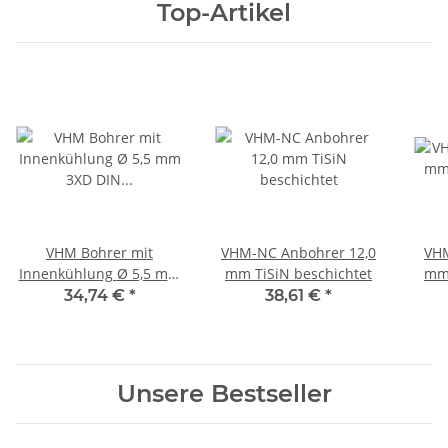
Top-Artikel
VHM Bohrer mit
VHM-NC Anbohrer 12,0
VHM
Innenkühlung Ø 5,5 mm
mm TiSiN beschichtet
3XD DIN 6535 HA
34,74 €
*
38,61 €
*
Unsere Bestseller