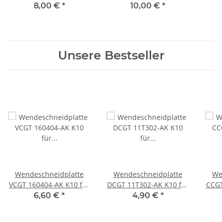
DNMG150608-37 T9115
für Stahl, Edelstahl,
DNM
8,00 €
*
10,00 €
*
Super
Unsere Bestseller
Wendeschneidplatte
Wendeschneidplatte
We
VCGT 160404-AK K10 für
DCGT 11T302-AK K10 für
CCGT
Alu/NE-Metalle
Alu/NE-Metalle
6,60 €
*
4,90 €
*
Kunststoff
Kunststoff