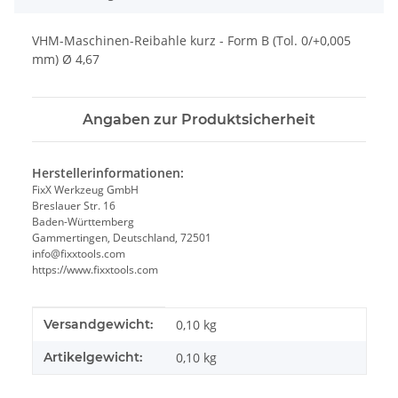
VHM-Maschinen-Reibahle kurz - Form B (Tol. 0/+0,005
mm) Ø 4,67
Angaben zur Produktsicherheit
Herstellerinformationen:
FixX Werkzeug GmbH
Breslauer Str. 16
Baden-Württemberg
Gammertingen, Deutschland, 72501
info@fixxtools.com
https://www.fixxtools.com
Produkteigenschaft
Wert
Versandgewicht:
0,10 kg
Artikelgewicht:
0,10
kg