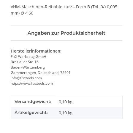
VHM-Maschinen-Reibahle kurz - Form B (Tol. 0/+0,005
mm) Ø 4,66
Angaben zur Produktsicherheit
Herstellerinformationen:
FixX Werkzeug GmbH
Breslauer Str. 16
Baden-Württemberg
Gammertingen, Deutschland, 72501
info@fixxtools.com
https://www.fixxtools.com
Produkteigenschaft
Wert
Versandgewicht:
0,10 kg
Artikelgewicht:
0,10
kg