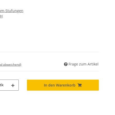
 mm-Stufungen
bH
Frage zum Artikel
nd abweichend)
tk
In den Warenkorb