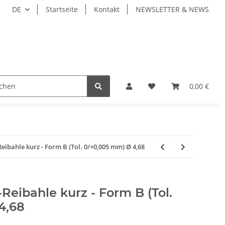
DE
Startseite
Kontakt
NEWSLETTER & NEWS
ZEUGE
WERKZEUGAUFNAHMEN
WERKSTÜCKSP
0,00 €
bahle kurz - Form B (Tol. 0/+0,005 mm) Ø 4,68
eibahle kurz - Form B (Tol.
4,68