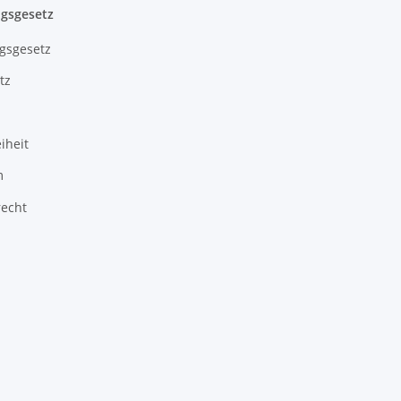
gsgesetz
gsgesetz
tz
iheit
m
recht