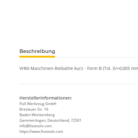
weitere Registerkarten anzeigen
Beschreibung
VHM-Maschinen-Reibahle kurz - Form B (Tol. 0/+0,005 mm
Herstellerinformationen:
FixX Werkzeug GmbH
Breslauer Str. 16
Baden-Württemberg
Gammertingen, Deutschland, 72501
info@fixxtools.com
https://www.fixxtools.com