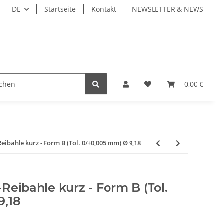
DE
Startseite
Kontakt
NEWSLETTER & NEWS
ZEUGE
WERKZEUGAUFNAHMEN
WERKSTÜCKSP
0,00 €
bahle kurz - Form B (Tol. 0/+0,005 mm) Ø 9,18
eibahle kurz - Form B (Tol.
9,18