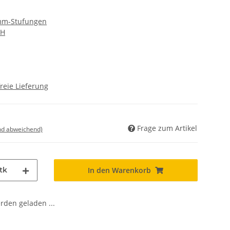
 mm-Stufungen
bH
reie Lieferung
Frage zum Artikel
nd abweichend)
tk
In den Warenkorb
den geladen ...