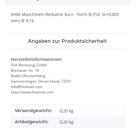
VHM-Maschinen-Reibahle kurz - Form B (Tol. 0/+0,005
mm) Ø 9,19
Angaben zur Produktsicherheit
Herstellerinformationen:
FixX Werkzeug GmbH
Breslauer Str. 16
Baden-Württemberg
Gammertingen, Deutschland, 72501
info@fixxtools.com
https://www.fixxtools.com
Produkteigenschaft
Wert
Versandgewicht:
0,20 kg
Artikelgewicht:
0,20
kg