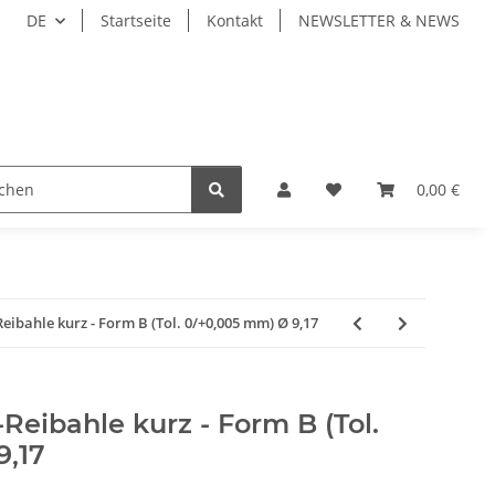
DE
Startseite
Kontakt
NEWSLETTER & NEWS
ZEUGE
WERKZEUGAUFNAHMEN
WERKSTÜCKSP
0,00 €
bahle kurz - Form B (Tol. 0/+0,005 mm) Ø 9,17
eibahle kurz - Form B (Tol.
9,17