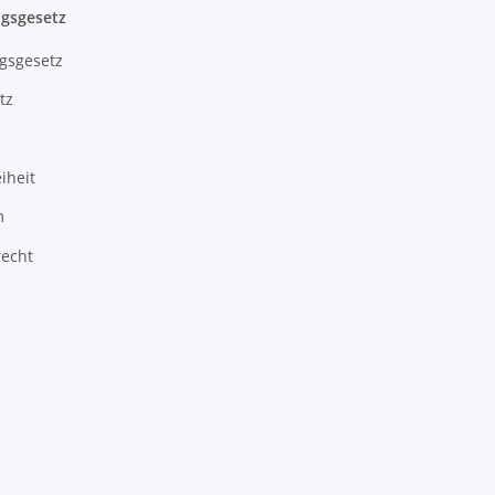
gsgesetz
gsgesetz
tz
iheit
m
recht