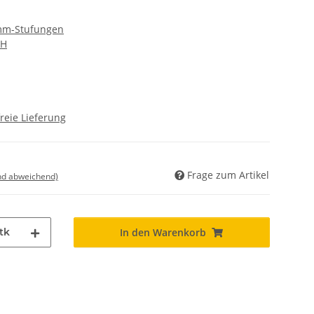
 mm-Stufungen
bH
reie Lieferung
Frage zum Artikel
nd abweichend)
tk
In den Warenkorb