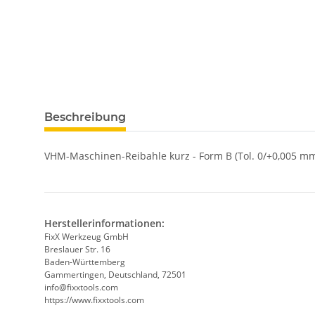
weitere Registerkarten anzeigen
Beschreibung
VHM-Maschinen-Reibahle kurz - Form B (Tol. 0/+0,005 mm
Herstellerinformationen:
FixX Werkzeug GmbH
Breslauer Str. 16
Baden-Württemberg
Gammertingen, Deutschland, 72501
info@fixxtools.com
https://www.fixxtools.com