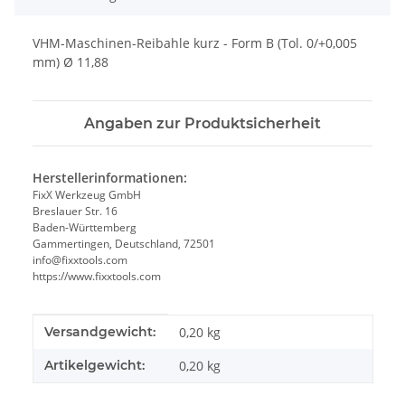
VHM-Maschinen-Reibahle kurz - Form B (Tol. 0/+0,005
mm) Ø 11,88
Angaben zur Produktsicherheit
Herstellerinformationen:
FixX Werkzeug GmbH
Breslauer Str. 16
Baden-Württemberg
Gammertingen, Deutschland, 72501
info@fixxtools.com
https://www.fixxtools.com
Produkteigenschaft
Wert
Versandgewicht:
0,20 kg
Artikelgewicht:
0,20
kg