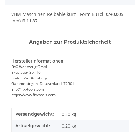
VHM-Maschinen-Reibahle kurz - Form B (Tol. 0/+0,005
mm) Ø 11,87
Angaben zur Produktsicherheit
Herstellerinformationen:
FixX Werkzeug GmbH
Breslauer Str. 16
Baden-Württemberg
Gammertingen, Deutschland, 72501
info@fixxtools.com
https://www.fixxtools.com
Produkteigenschaft
Wert
Versandgewicht:
0,20 kg
Artikelgewicht:
0,20
kg