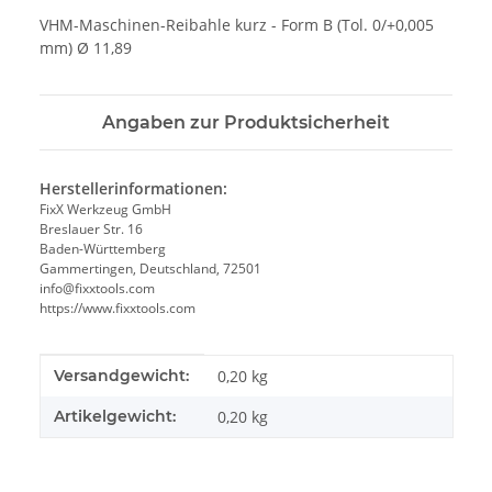
VHM-Maschinen-Reibahle kurz - Form B (Tol. 0/+0,005
mm) Ø 11,89
Angaben zur Produktsicherheit
Herstellerinformationen:
FixX Werkzeug GmbH
Breslauer Str. 16
Baden-Württemberg
Gammertingen, Deutschland, 72501
info@fixxtools.com
https://www.fixxtools.com
Produkteigenschaft
Wert
Versandgewicht:
0,20 kg
Artikelgewicht:
0,20
kg