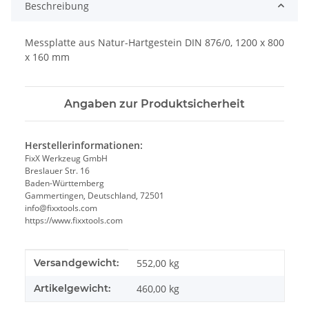
Beschreibung
Messplatte aus Natur-Hartgestein DIN 876/0, 1200 x 800
x 160 mm
Angaben zur Produktsicherheit
Herstellerinformationen:
FixX Werkzeug GmbH
Breslauer Str. 16
Baden-Württemberg
Gammertingen, Deutschland, 72501
info@fixxtools.com
https://www.fixxtools.com
Produkteigenschaft
Wert
Versandgewicht:
552,00 kg
Artikelgewicht:
460,00
kg