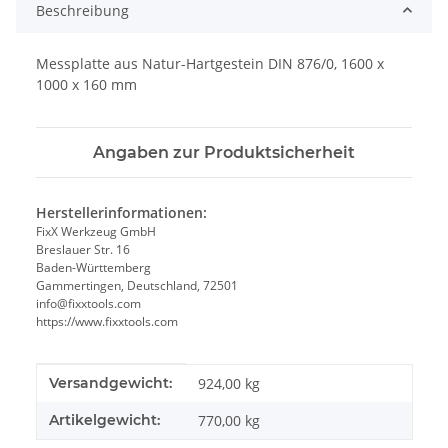
Beschreibung
Messplatte aus Natur-Hartgestein DIN 876/0, 1600 x
1000 x 160 mm
Angaben zur Produktsicherheit
Herstellerinformationen:
FixX Werkzeug GmbH
Breslauer Str. 16
Baden-Württemberg
Gammertingen, Deutschland, 72501
info@fixxtools.com
https://www.fixxtools.com
Produkteigenschaft
Wert
Versandgewicht:
924,00 kg
Artikelgewicht:
770,00
kg