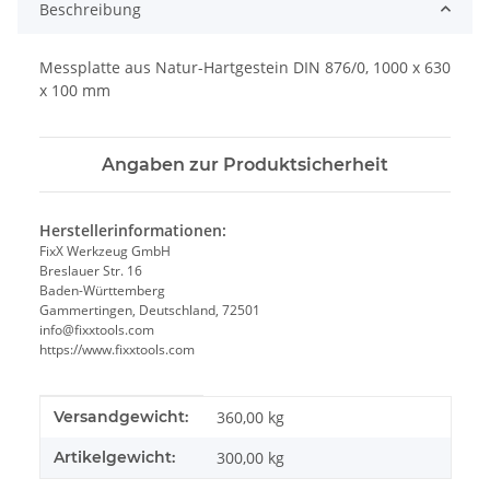
Beschreibung
Messplatte aus Natur-Hartgestein DIN 876/0, 1000 x 630
x 100 mm
Angaben zur Produktsicherheit
Herstellerinformationen:
FixX Werkzeug GmbH
Breslauer Str. 16
Baden-Württemberg
Gammertingen, Deutschland, 72501
info@fixxtools.com
https://www.fixxtools.com
Produkteigenschaft
Wert
Versandgewicht:
360,00 kg
Artikelgewicht:
300,00
kg