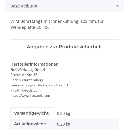
Beschreibung
VHM Bohrstange mit Innenkühlung, 125 mm, für
Wendeplatte CC.. 06
Angaben zur Produktsicherheit
Herstellerinformationen:
FixX Werkzeug GmbH
Breslauer Str. 16
Baden-Württemberg
Gammertingen, Deutschland, 72501
info@fixxtools.com
https://www.fixxtools.com
Produkteigenschaft
Wert
Versandgewicht:
0,20 kg
Artikelgewicht:
0,20
kg