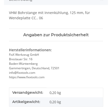
VHM Bohrstange mit Innenkühlung, 125 mm, für
Wendeplatte CC.. 06
Angaben zur Produktsicherheit
Herstellerinformationen:
FixX Werkzeug GmbH
Breslauer Str. 16
Baden-Württemberg
Gammertingen, Deutschland, 72501
info@fixxtools.com
https://www.fixxtools.com
Produkteigenschaft
Wert
Versandgewicht:
0,20 kg
Artikelgewicht:
0,20
kg