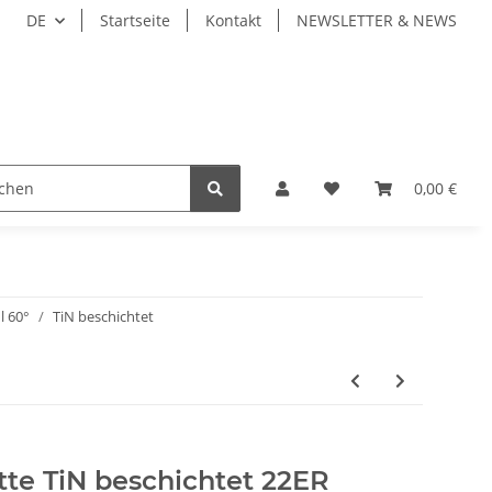
DE
Startseite
Kontakt
NEWSLETTER & NEWS
ZEUGE
WERKZEUGAUFNAHMEN
WERKSTÜCKSP
0,00 €
l 60°
TiN beschichtet
te TiN beschichtet 22ER