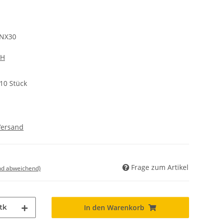
TNX30
bH
10 Stück
Versand
Frage zum Artikel
nd abweichend)
tk
In den Warenkorb