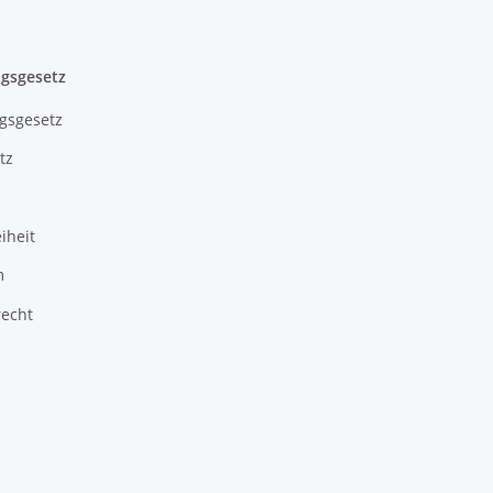
gsgesetz
gsgesetz
tz
iheit
m
recht