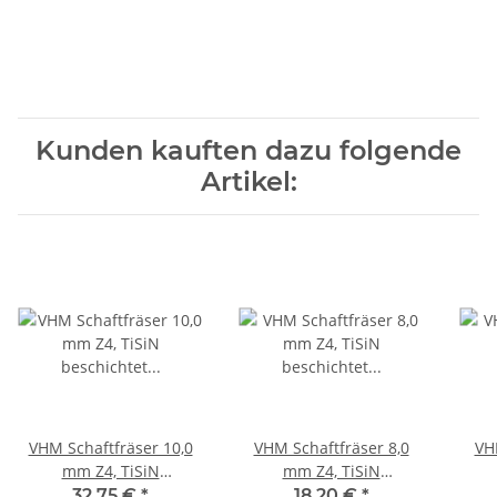
Kunden kauften dazu folgende
Artikel:
VHM Schaftfräser 10,0
VHM Schaftfräser 8,0
VH
mm Z4, TiSiN
mm Z4, TiSiN
beschichtet scharfkantig
beschichtet scharfkantig
besc
32,75 €
*
18,20 €
*