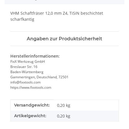
VHM Schaftfräser 12,0 mm Z4, TiSiN beschichtet
scharfkantig
Angaben zur Produktsicherheit
Herstellerinformationen:
FixX Werkzeug GmbH
Breslauer Str. 16
Baden-Württemberg
Gammertingen, Deutschland, 72501
info@fixxtools.com
https://www.fixxtools.com
Produkteigenschaft
Wert
Versandgewicht:
0,20 kg
Artikelgewicht:
0,20
kg