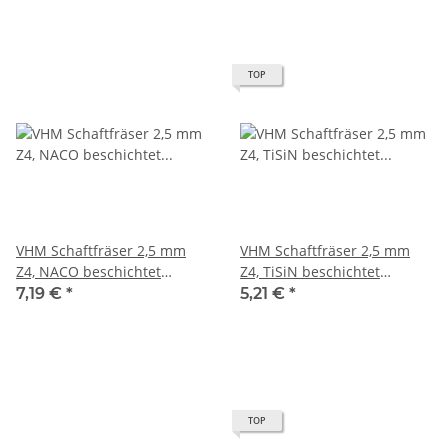
TOP
VHM Schaftfräser 2,5 mm
VHM Schaftfräser 2,5 mm
Z4, NACO beschichtet
Z4, TiSiN beschichtet
scharfkantig
scharfkantig
7,19 €
*
5,21 €
*
TOP