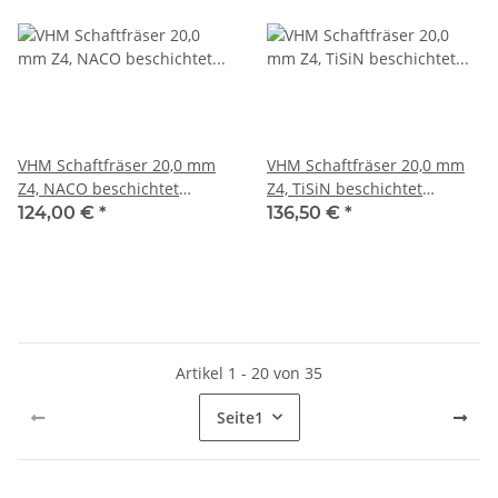
VHM Schaftfräser 20,0 mm
VHM Schaftfräser 20,0 mm
Z4, NACO beschichtet
Z4, TiSiN beschichtet
scharfkantig
scharfkantig
124,00 €
*
136,50 €
*
Artikel 1 - 20 von 35
Seite
1