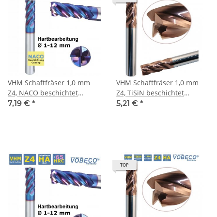
VHM Schaftfräser 1,0 mm
VHM Schaftfräser 1,0 mm
Z4, NACO beschichtet
Z4, TiSiN beschichtet
scharfkantig
scharfkantig
7,19 €
*
5,21 €
*
TOP