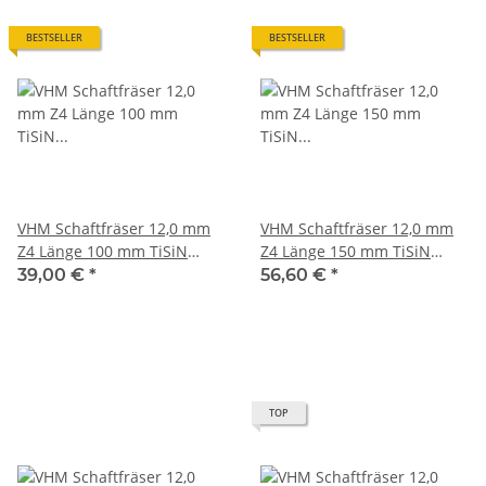
BESTSELLER
BESTSELLER
VHM Schaftfräser 12,0 mm
VHM Schaftfräser 12,0 mm
Z4 Länge 100 mm TiSiN
Z4 Länge 150 mm TiSiN
beschichtet scharfkantig
beschichtet scharfkantig
39,00 €
*
56,60 €
*
TOP