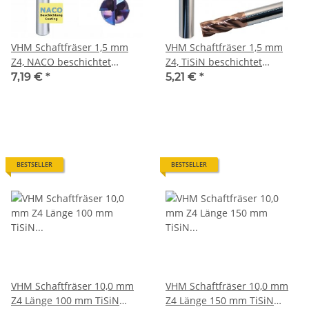
VHM Schaftfräser 1,5 mm
VHM Schaftfräser 1,5 mm
Z4, NACO beschichtet
Z4, TiSiN beschichtet
scharfkantig
scharfkantig
7,19 €
*
5,21 €
*
BESTSELLER
BESTSELLER
VHM Schaftfräser 10,0 mm
VHM Schaftfräser 10,0 mm
Z4 Länge 100 mm TiSiN
Z4 Länge 150 mm TiSiN