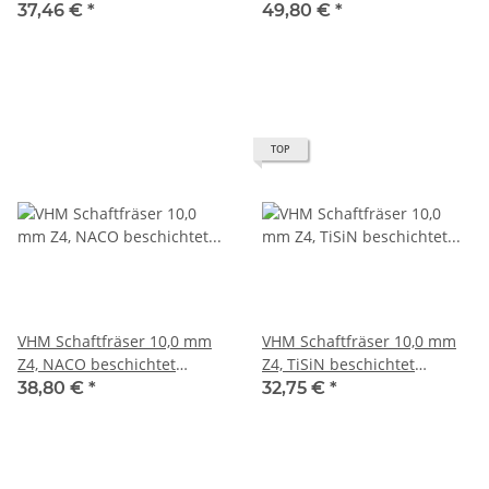
beschichtet scharfkantig
beschichtet scharfkantig
37,46 €
*
49,80 €
*
TOP
VHM Schaftfräser 10,0 mm
VHM Schaftfräser 10,0 mm
Z4, NACO beschichtet
Z4, TiSiN beschichtet
scharfkantig
scharfkantig
38,80 €
*
32,75 €
*