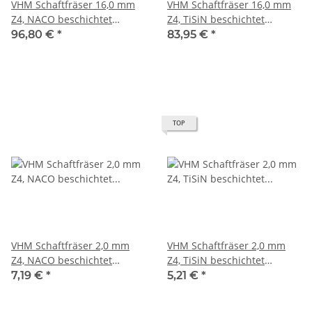
VHM Schaftfräser 16,0 mm
VHM Schaftfräser 16,0 mm
Z4, NACO beschichtet
Z4, TiSiN beschichtet
scharfkantig
scharfkantig
96,80 €
*
83,95 €
*
TOP
VHM Schaftfräser 2,0 mm
VHM Schaftfräser 2,0 mm
Z4, NACO beschichtet
Z4, TiSiN beschichtet
scharfkantig
scharfkantig
7,19 €
*
5,21 €
*