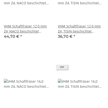
VHM Schaftfräser 12,0 mm
VHM Schaftfräser 12,0 mm
Z4, NACO beschichtet
Z4, TiSiN beschichtet
scharfkantig
scharfkantig
44,70 €
*
36,70 €
*
TOP