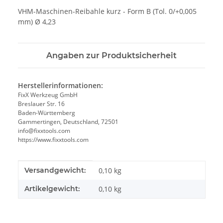
VHM-Maschinen-Reibahle kurz - Form B (Tol. 0/+0,005
mm) Ø 4,23
Angaben zur Produktsicherheit
Herstellerinformationen:
FixX Werkzeug GmbH
Breslauer Str. 16
Baden-Württemberg
Gammertingen, Deutschland, 72501
info@fixxtools.com
https://www.fixxtools.com
Produkteigenschaft
Wert
Versandgewicht:
0,10 kg
Artikelgewicht:
0,10
kg