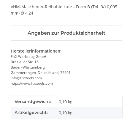
VHM-Maschinen-Reibahle kurz - Form B (Tol. 0/+0,005
mm) Ø 4,24
Angaben zur Produktsicherheit
Herstellerinformationen:
FixX Werkzeug GmbH
Breslauer Str. 16
Baden-Württemberg
Gammertingen, Deutschland, 72501
info@fixxtools.com
https://www.fixxtools.com
Produkteigenschaft
Wert
Versandgewicht:
0,10 kg
Artikelgewicht:
0,10
kg