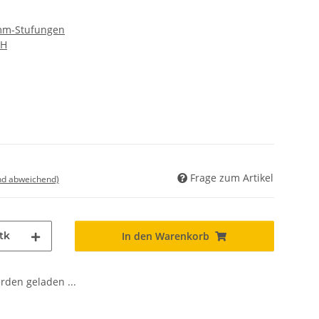
 mm-Stufungen
bH
Frage zum Artikel
nd abweichend)
tk
In den Warenkorb
den geladen ...