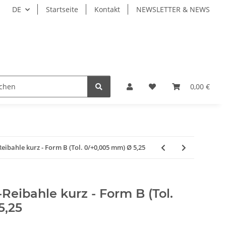
DE
Startseite
Kontakt
NEWSLETTER & NEWS
IEBENE WERKZEUGE
WERKZEUGAUFNAHMEN
0,00 €
WE
bahle kurz - Form B (Tol. 0/+0,005 mm) Ø 5,25
eibahle kurz - Form B (Tol.
5,25