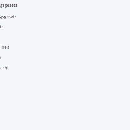
gsgesetz
gsgesetz
tz
iheit
m
recht