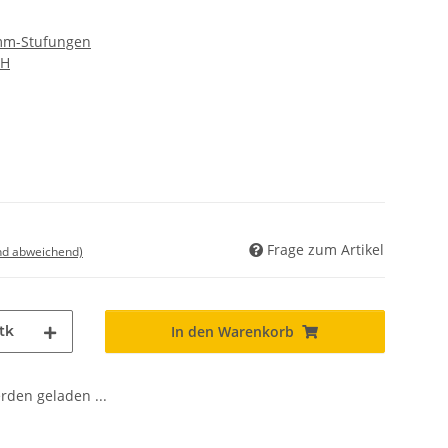
 mm-Stufungen
bH
Frage zum Artikel
nd abweichend)
tk
In den Warenkorb
den geladen ...