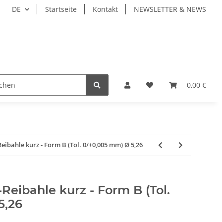
DE
Startseite
Kontakt
NEWSLETTER & NEWS
ZEUGE
WERKZEUGAUFNAHMEN
WERKSTÜCKSP
0,00 €
bahle kurz - Form B (Tol. 0/+0,005 mm) Ø 5,26
eibahle kurz - Form B (Tol.
5,26