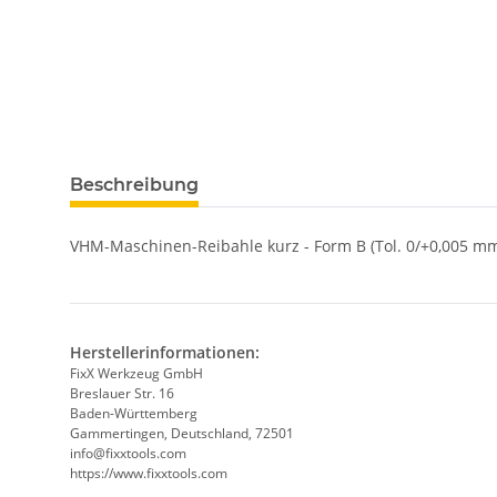
weitere Registerkarten anzeigen
Beschreibung
VHM-Maschinen-Reibahle kurz - Form B (Tol. 0/+0,005 mm
Herstellerinformationen:
FixX Werkzeug GmbH
Breslauer Str. 16
Baden-Württemberg
Gammertingen, Deutschland, 72501
info@fixxtools.com
https://www.fixxtools.com