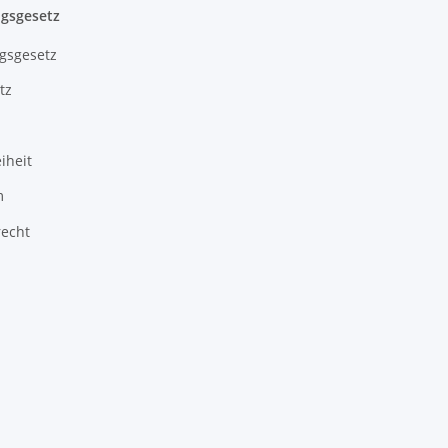
gsgesetz
gsgesetz
tz
iheit
m
recht