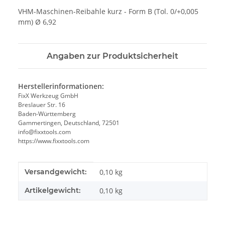
VHM-Maschinen-Reibahle kurz - Form B (Tol. 0/+0,005
mm) Ø 6,92
Angaben zur Produktsicherheit
Herstellerinformationen:
FixX Werkzeug GmbH
Breslauer Str. 16
Baden-Württemberg
Gammertingen, Deutschland, 72501
info@fixxtools.com
https://www.fixxtools.com
Produkteigenschaft
Wert
Versandgewicht:
0,10 kg
Artikelgewicht:
0,10
kg