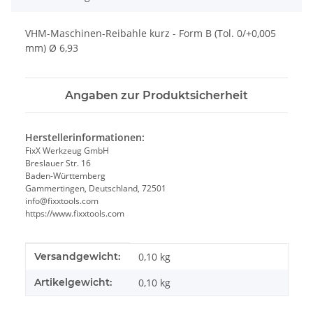
VHM-Maschinen-Reibahle kurz - Form B (Tol. 0/+0,005
mm) Ø 6,93
Angaben zur Produktsicherheit
Herstellerinformationen:
FixX Werkzeug GmbH
Breslauer Str. 16
Baden-Württemberg
Gammertingen, Deutschland, 72501
info@fixxtools.com
https://www.fixxtools.com
Produkteigenschaft
Wert
Versandgewicht:
0,10 kg
Artikelgewicht:
0,10
kg