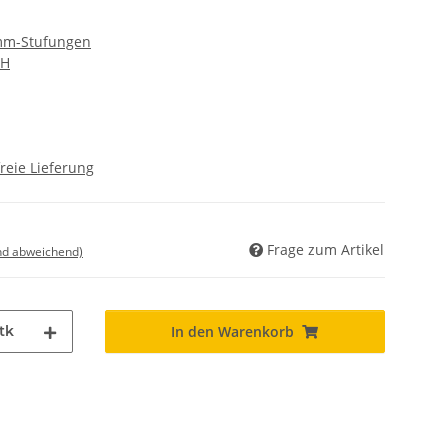
 mm-Stufungen
bH
reie Lieferung
Frage zum Artikel
nd abweichend)
tk
In den Warenkorb