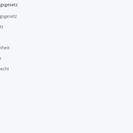
gsgesetz
gsgesetz
tz
iheit
m
recht