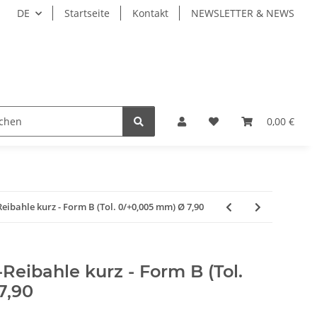
DE
Startseite
Kontakt
NEWSLETTER & NEWS
ZEUGE
WERKZEUGAUFNAHMEN
WERKSTÜCKSP
0,00 €
bahle kurz - Form B (Tol. 0/+0,005 mm) Ø 7,90
eibahle kurz - Form B (Tol.
7,90