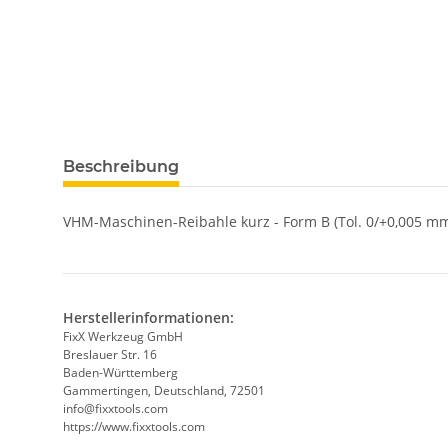
weitere Registerkarten anzeigen
Beschreibung
VHM-Maschinen-Reibahle kurz - Form B (Tol. 0/+0,005 mm
Herstellerinformationen:
FixX Werkzeug GmbH
Breslauer Str. 16
Baden-Württemberg
Gammertingen, Deutschland, 72501
info@fixxtools.com
https://www.fixxtools.com