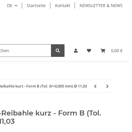
DE
Startseite
Kontakt
NEWSLETTER & NEWS
IEBENE WERKZEUGE
WERKZEUGAUFNAHMEN
0,00 €
WE
bahle kurz - Form B (Tol. 0/+0,005 mm) Ø 11,03
eibahle kurz - Form B (Tol.
1,03