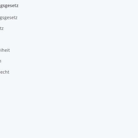
gsgesetz
gsgesetz
tz
iheit
m
recht