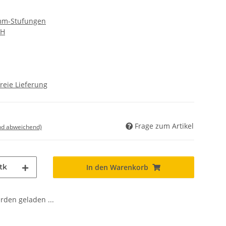
 mm-Stufungen
bH
reie Lieferung
Frage zum Artikel
nd abweichend)
tk
In den Warenkorb
den geladen ...