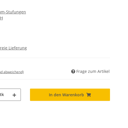
 mm-Stufungen
bH
reie Lieferung
Frage zum Artikel
nd abweichend)
tk
In den Warenkorb