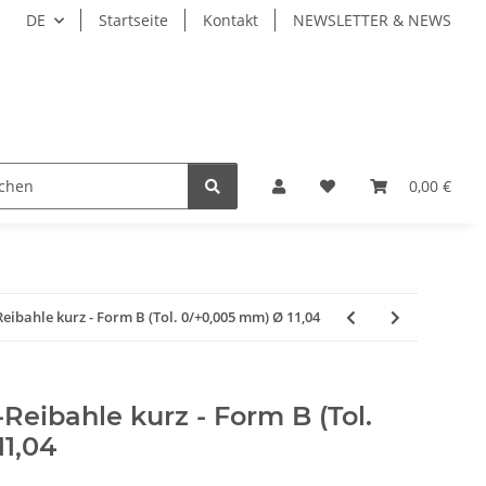
DE
Startseite
Kontakt
NEWSLETTER & NEWS
ZEUGE
WERKZEUGAUFNAHMEN
WERKSTÜCKSP
0,00 €
bahle kurz - Form B (Tol. 0/+0,005 mm) Ø 11,04
eibahle kurz - Form B (Tol.
1,04