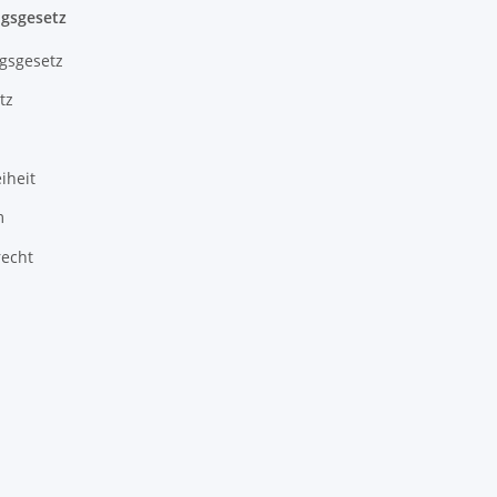
gsgesetz
gsgesetz
tz
iheit
m
recht