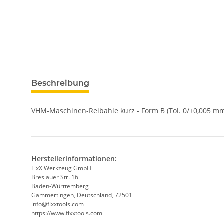
weitere Registerkarten anzeigen
Beschreibung
VHM-Maschinen-Reibahle kurz - Form B (Tol. 0/+0,005 mm
Herstellerinformationen:
FixX Werkzeug GmbH
Breslauer Str. 16
Baden-Württemberg
Gammertingen, Deutschland, 72501
info@fixxtools.com
https://www.fixxtools.com