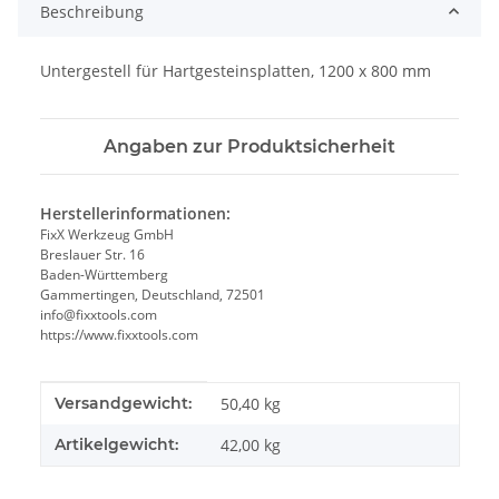
Beschreibung
Untergestell für Hartgesteinsplatten, 1200 x 800 mm
Angaben zur Produktsicherheit
Herstellerinformationen:
FixX Werkzeug GmbH
Breslauer Str. 16
Baden-Württemberg
Gammertingen, Deutschland, 72501
info@fixxtools.com
https://www.fixxtools.com
Produkteigenschaft
Wert
Versandgewicht:
50,40 kg
Artikelgewicht:
42,00
kg