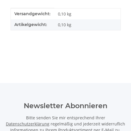
Produkteigenschaft
Wert
Versandgewicht:
0,10 kg
Artikelgewicht:
0,10
kg
Newsletter Abonnieren
Bitte senden Sie mir entsprechend Ihrer
Datenschutzerklärung
regelmäßig und jederzeit widerruflich
Informationen zu Ihrem Produktsortiment per E-Mail zu.