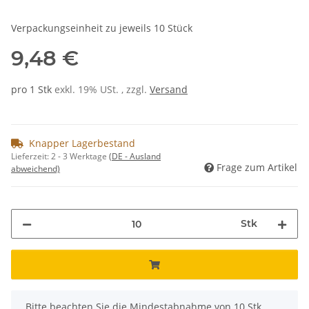
Verpackungseinheit zu jeweils 10 Stück
9,48 €
pro 1 Stk
exkl. 19% USt. , zzgl.
Versand
Knapper Lagerbestand
Lieferzeit:
2 - 3 Werktage
(DE - Ausland
Frage zum Artikel
abweichend)
Stk
x
Bitte beachten Sie die Mindestabnahme von 10 Stk.