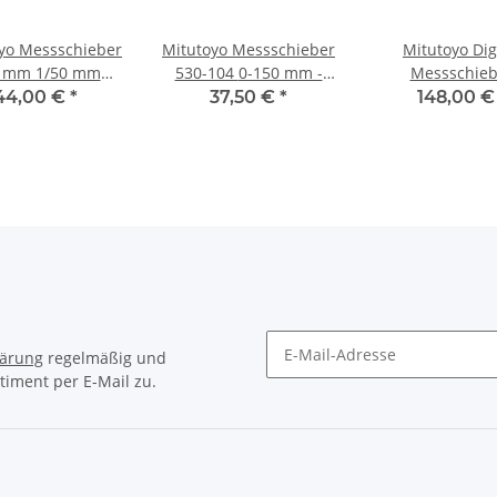
yo Messschieber
Mitutoyo Messschieber
Mitutoyo Dig
 mm 1/50 mm
530-104 0-150 mm -
Messschieb
Ablesung
0,05 mm
Schieblehre 1
44,00 €
*
37,50 €
*
148,00 
Art.500-196
Tiefenmass fl
Daumenrol
lärung
regelmäßig und
timent per E-Mail zu.
Newsletter Abonnieren