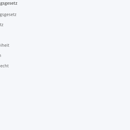
gsgesetz
gsgesetz
tz
iheit
m
recht