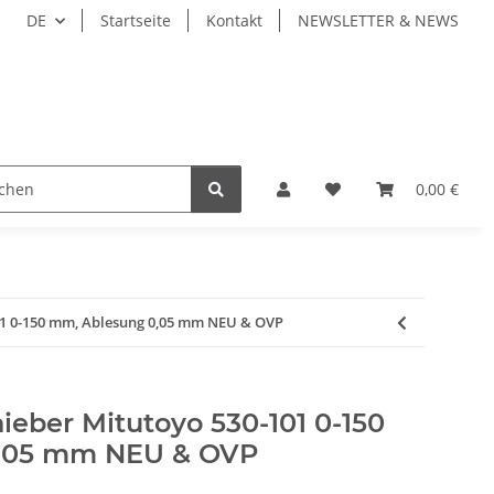
DE
Startseite
Kontakt
NEWSLETTER & NEWS
IEBENE WERKZEUGE
WERKZEUGAUFNAHMEN
0,00 €
WE
01 0-150 mm, Ablesung 0,05 mm NEU & OVP
eber Mitutoyo 530-101 0-150
,05 mm NEU & OVP