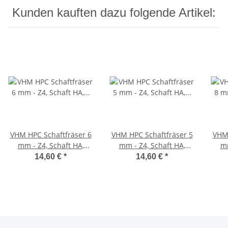
Kunden kauften dazu folgende Artikel:
VHM HPC Schaftfräser 6
VHM HPC Schaftfräser 5
VHM 
mm - Z4, Schaft HA,
mm - Z4, Schaft HA,
mm
Drallwinkel 35/38° -
Drallwinkel 35/38° -
Dr
14,60 €
*
14,60 €
*
scharf
scharf