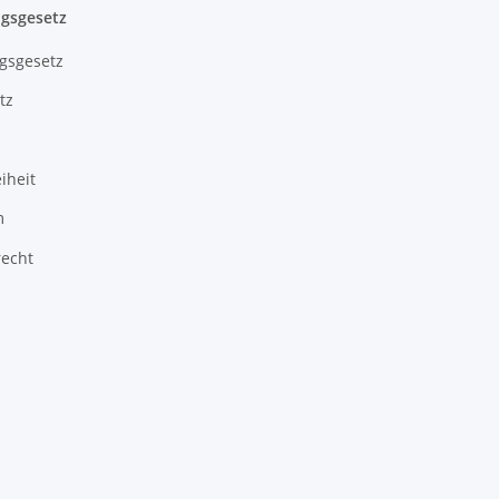
gsgesetz
gsgesetz
tz
iheit
m
recht