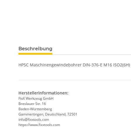
weitere Registerkarten anzeigen
Beschreibung
HPSC Maschinengewindebohrer DIN-376-E M16 ISO2(6H)
Herstellerinformationen:
FixX Werkzeug GmbH
Breslauer Str. 16
Baden-Württemberg
Gammertingen, Deutschland, 72501
info@fixxtools.com
https://www.fixxtools.com