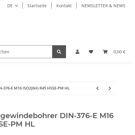
DE
Startseite
Kontakt
NEWSLETTER & NEWS
ZEUGE
WERKZEUGAUFNAHMEN
WERKSTÜCKSP
0,00 €
-376-E M16 ISO2(6H) R45 HSSE-PM HL
gewindebohrer DIN-376-E M16
SSE-PM HL