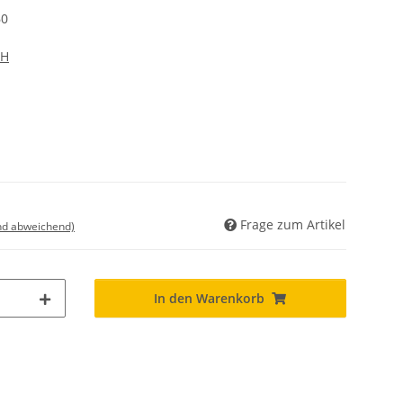
60
bH
Frage zum Artikel
nd abweichend)
In den Warenkorb