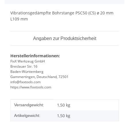
Vibrationsgedämpfte Bohrstange PSC50 (C5) ø 20 mm
L109 mm
Angaben zur Produktsicherheit
Herstellerinformationen:
FixX Werkzeug GmbH
Breslauer Str. 16
Baden-Württemberg
Gammertingen, Deutschland, 72501
info@fixxtools.com
https://www.fixxtools.com
Produkteigenschaft
Wert
1,50 kg
Versandgewicht:
1,50
kg
Artikelgewicht: