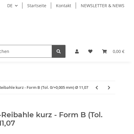
DE
Startseite
Kontakt
NEWSLETTER & NEWS
IEBENE WERKZEUGE
WERKZEUGAUFNAHMEN
0,00 €
WE
bahle kurz - Form B (Tol. 0/+0,005 mm) Ø 11,07
eibahle kurz - Form B (Tol.
1,07