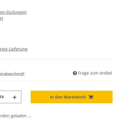
 mm-Stufungen
bH
reie Lieferung
Frage zum Artikel
nd abweichend)
tk
In den Warenkorb
den geladen ...