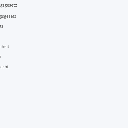
gsgesetz
gsgesetz
tz
iheit
m
recht