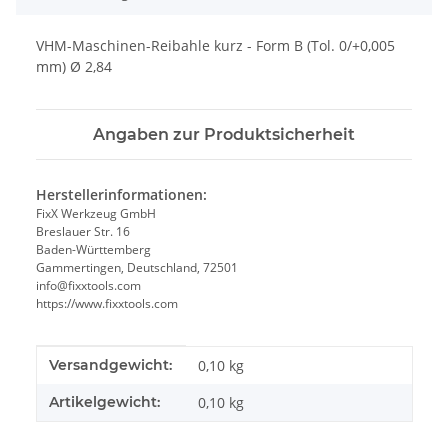
VHM-Maschinen-Reibahle kurz - Form B (Tol. 0/+0,005
mm) Ø 2,84
Angaben zur Produktsicherheit
Herstellerinformationen:
FixX Werkzeug GmbH
Breslauer Str. 16
Baden-Württemberg
Gammertingen, Deutschland, 72501
info@fixxtools.com
https://www.fixxtools.com
Produkteigenschaft
Wert
Versandgewicht:
0,10 kg
Artikelgewicht:
0,10
kg