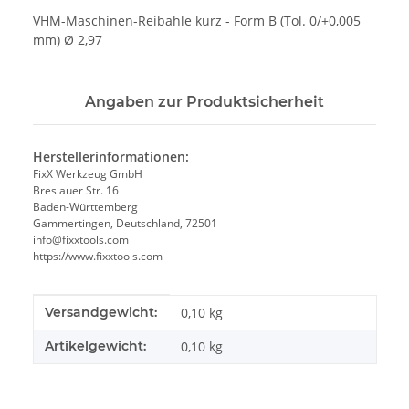
VHM-Maschinen-Reibahle kurz - Form B (Tol. 0/+0,005
mm) Ø 2,97
Angaben zur Produktsicherheit
Herstellerinformationen:
FixX Werkzeug GmbH
Breslauer Str. 16
Baden-Württemberg
Gammertingen, Deutschland, 72501
info@fixxtools.com
https://www.fixxtools.com
Produkteigenschaft
Wert
Versandgewicht:
0,10 kg
Artikelgewicht:
0,10
kg