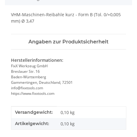
VHM-Maschinen-Reibahle kurz - Form B (Tol. 0/+0,005
mm) Ø 3,47
Angaben zur Produktsicherheit
Herstellerinformationen:
FixX Werkzeug GmbH
Breslauer Str. 16
Baden-Württemberg
Gammertingen, Deutschland, 72501
info@fixxtools.com
https://www.fixxtools.com
Produkteigenschaft
Wert
Versandgewicht:
0,10 kg
Artikelgewicht:
0,10
kg