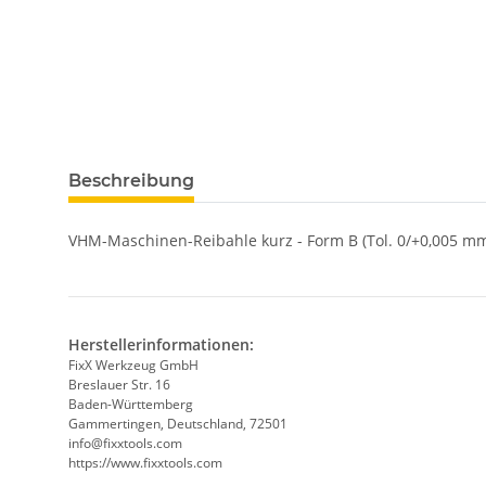
weitere Registerkarten anzeigen
Beschreibung
VHM-Maschinen-Reibahle kurz - Form B (Tol. 0/+0,005 mm
Herstellerinformationen:
FixX Werkzeug GmbH
Breslauer Str. 16
Baden-Württemberg
Gammertingen, Deutschland, 72501
info@fixxtools.com
https://www.fixxtools.com