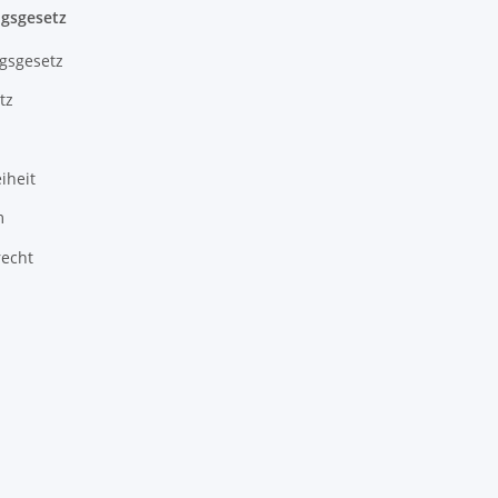
gsgesetz
gsgesetz
tz
iheit
m
recht