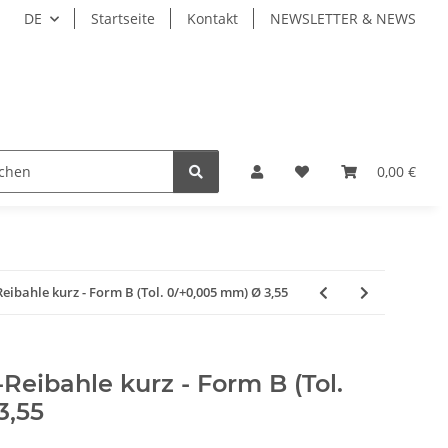
DE
Startseite
Kontakt
NEWSLETTER & NEWS
ZEUGE
WERKZEUGAUFNAHMEN
WERKSTÜCKSP
0,00 €
bahle kurz - Form B (Tol. 0/+0,005 mm) Ø 3,55
eibahle kurz - Form B (Tol.
3,55