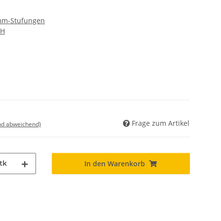
 mm-Stufungen
bH
Frage zum Artikel
nd abweichend)
tk
In den Warenkorb