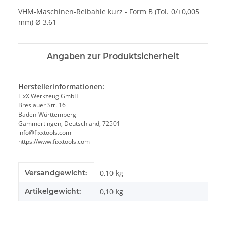
VHM-Maschinen-Reibahle kurz - Form B (Tol. 0/+0,005
mm) Ø 3,61
Angaben zur Produktsicherheit
Herstellerinformationen:
FixX Werkzeug GmbH
Breslauer Str. 16
Baden-Württemberg
Gammertingen, Deutschland, 72501
info@fixxtools.com
https://www.fixxtools.com
Produkteigenschaft
Wert
Versandgewicht:
0,10 kg
Artikelgewicht:
0,10
kg