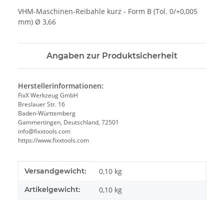
VHM-Maschinen-Reibahle kurz - Form B (Tol. 0/+0,005
mm) Ø 3,66
Angaben zur Produktsicherheit
Herstellerinformationen:
FixX Werkzeug GmbH
Breslauer Str. 16
Baden-Württemberg
Gammertingen, Deutschland, 72501
info@fixxtools.com
https://www.fixxtools.com
Produkteigenschaft
Wert
Versandgewicht:
0,10 kg
Artikelgewicht:
0,10
kg