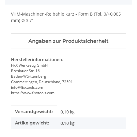
VHM-Maschinen-Reibahle kurz - Form B (Tol. 0/+0,005
mm) Ø 3,71
Angaben zur Produktsicherheit
Herstellerinformationen:
FixX Werkzeug GmbH
Breslauer Str. 16
Baden-Württemberg
Gammertingen, Deutschland, 72501
info@fixxtools.com
https://www.fixxtools.com
Produkteigenschaft
Wert
Versandgewicht:
0,10 kg
Artikelgewicht:
0,10
kg