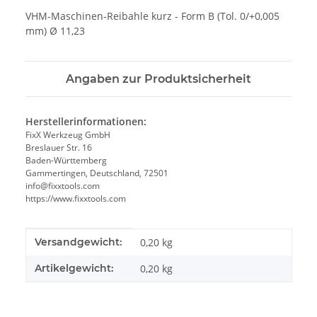
VHM-Maschinen-Reibahle kurz - Form B (Tol. 0/+0,005
mm) Ø 11,23
Angaben zur Produktsicherheit
Herstellerinformationen:
FixX Werkzeug GmbH
Breslauer Str. 16
Baden-Württemberg
Gammertingen, Deutschland, 72501
info@fixxtools.com
https://www.fixxtools.com
Produkteigenschaft
Wert
Versandgewicht:
0,20 kg
Artikelgewicht:
0,20
kg