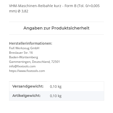
VHM-Maschinen-Reibahle kurz - Form B (Tol. 0/+0,005
mm) Ø 3,82
Angaben zur Produktsicherheit
Herstellerinformationen:
FixX Werkzeug GmbH
Breslauer Str. 16
Baden-Württemberg
Gammertingen, Deutschland, 72501
info@fixxtools.com
https://www.fixxtools.com
Produkteigenschaft
Wert
Versandgewicht:
0,10 kg
Artikelgewicht:
0,10
kg