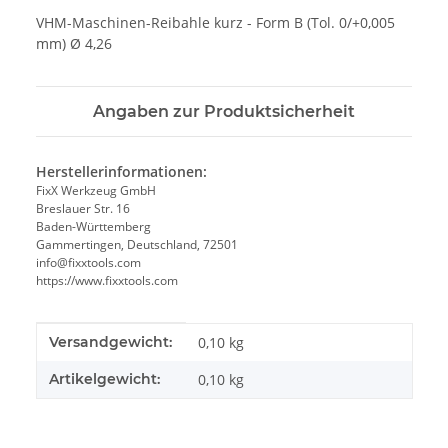
VHM-Maschinen-Reibahle kurz - Form B (Tol. 0/+0,005
mm) Ø 4,26
Angaben zur Produktsicherheit
Herstellerinformationen:
FixX Werkzeug GmbH
Breslauer Str. 16
Baden-Württemberg
Gammertingen, Deutschland, 72501
info@fixxtools.com
https://www.fixxtools.com
Produkteigenschaft
Wert
Versandgewicht:
0,10 kg
Artikelgewicht:
0,10
kg