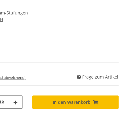
 mm-Stufungen
bH
Frage zum Artikel
nd abweichend)
tk
In den Warenkorb