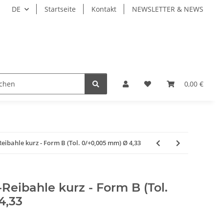
DE
Startseite
Kontakt
NEWSLETTER & NEWS
ZEUGE
WERKZEUGAUFNAHMEN
WERKSTÜCKSP
0,00 €
bahle kurz - Form B (Tol. 0/+0,005 mm) Ø 4,33
eibahle kurz - Form B (Tol.
4,33