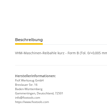
weitere Registerkarten anzeigen
Beschreibung
VHM-Maschinen-Reibahle kurz - Form B (Tol. 0/+0,005 mm
Herstellerinformationen:
FixX Werkzeug GmbH
Breslauer Str. 16
Baden-Württemberg
Gammertingen, Deutschland, 72501
info@fixxtools.com
https://www.fixxtools.com