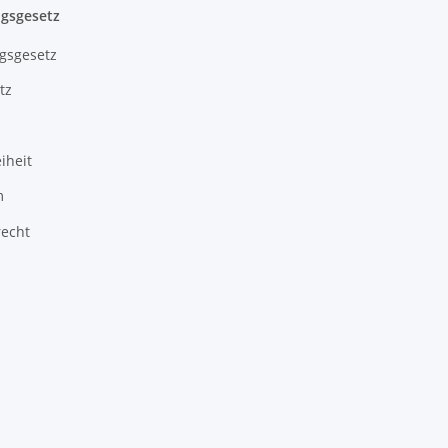
gsgesetz
gsgesetz
tz
iheit
m
recht